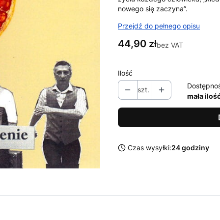
nowego się zaczyna”.
Przejdź do pełnego opisu
Cena
44,90 zł
bez VAT
Ilość
Dostępno
szt.
mała iloś
Czas wysyłki:
24 godziny