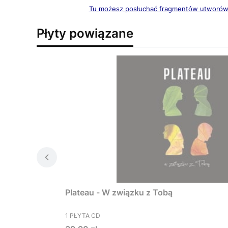
Tu możesz posłuchać fragmentów utworó
Płyty powiązane
Plateau - W związku z Tobą
PRODUCENT
1 PŁYTA CD