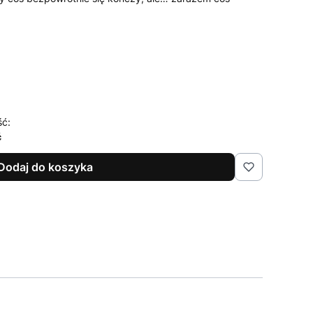
ść:
ć
Dodaj do koszyka