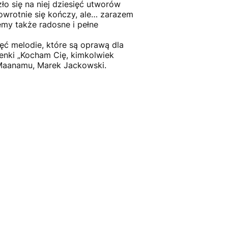
o się na niej dziesięć utworów
owrotnie się kończy, ale… zarazem
emy także radosne i pełne
ć melodie, które są oprawą dla
senki „Kocham Cię, kimkolwiek
a Maanamu, Marek Jackowski.