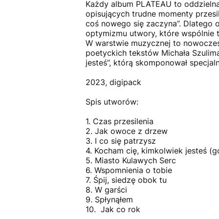
Każdy album PLATEAU to oddzielna o
opisujących trudne momenty przesi
coś nowego się zaczyna”. Dlatego o
optymizmu utwory, które wspólnie t
W warstwie muzycznej to nowocześn
poetyckich tekstów Michała Szulima.
jesteś”, którą skomponował specjal
2023, digipack
Spis utworów:
1. Czas przesilenia
2. Jak owoce z drzew
3. I co się patrzysz
4. Kocham cię, kimkolwiek jesteś 
5. Miasto Kulawych Serc
6. Wspomnienia o tobie
7. Śpij, siedzę obok tu
8. W garści
9. Spłynąłem
10. Jak co rok