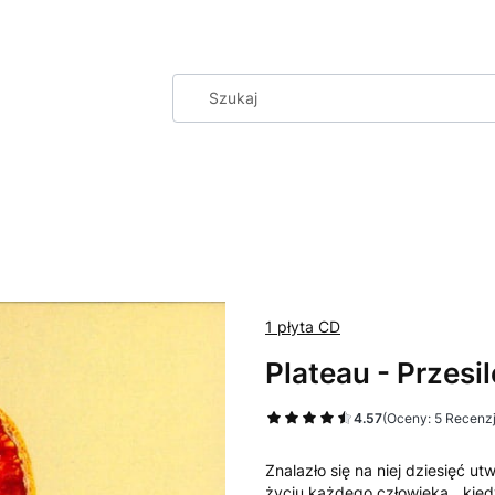
1 płyta CD
Plateau - Przesi
4.57
(Oceny: 5 Recenzj
Znalazło się na niej dziesięć 
życiu każdego człowieka, „kie