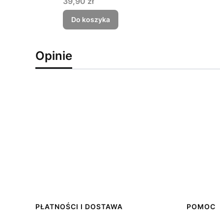
Cena
39,90 zł
Do koszyka
Opinie
Linki w stopce
PŁATNOŚCI I DOSTAWA
POMOC