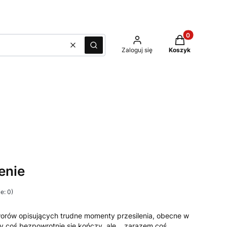
Produkty w kos
Wyczyść
Szukaj
Zaloguj się
Koszyk
lenie
e: 0)
utworów opisujących trudne momenty przesilenia, obecne w
dy coś bezpowrotnie się kończy, ale… zarazem coś