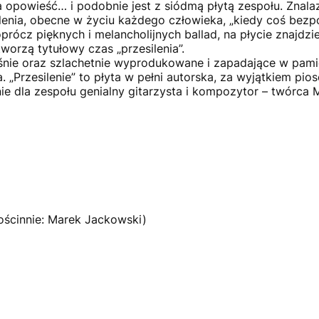
powieść… i podobnie jest z siódmą płytą zespołu. Znalazł
lenia, obecne w życiu każdego człowieka, „kiedy coś bezp
prócz pięknych i melancholijnych ballad, na płycie znajdzi
worzą tytułowy czas „przesilenia”.
ie oraz szlachetnie wyprodukowane i zapadające w pamię
 „Przesilenie” to płyta w pełni autorska, za wyjątkiem pio
nie dla zespołu genialny gitarzysta i kompozytor – twórc
(gościnnie: Marek Jackowski)