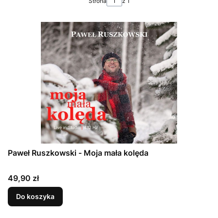
Strona
z 1
Paweł Ruszkowski - Moja mała kolęda
Cena
49,90 zł
Do koszyka