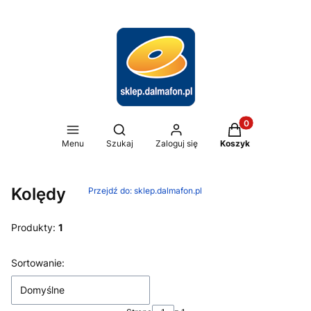
Produkty w koszy
Otwórz wyszukiwarkę
Menu
Szukaj
Zaloguj się
Koszyk
Kolędy
Przejdź do:
sklep.dalmafon.pl
Produkty:
1
Lista produktów
Sortowanie:
Domyślne