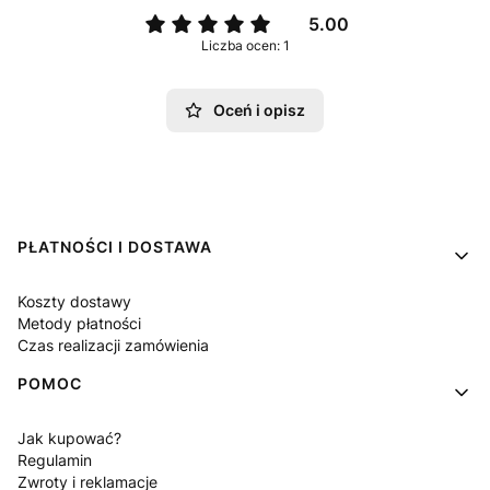
5.00
Liczba ocen: 1
Oceń i opisz
Linki w stopce
PŁATNOŚCI I DOSTAWA
Koszty dostawy
Metody płatności
Czas realizacji zamówienia
POMOC
Jak kupować?
Regulamin
Zwroty i reklamacje