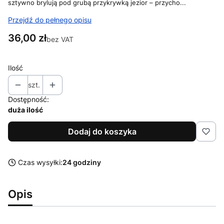
sztywno brylują pod grubą przykrywką jezior – przycho...
Przejdź do pełnego opisu
Cena
36,00 zł
bez VAT
Ilość
szt.
Dostępność:
duża ilość
Dodaj do koszyka
Czas wysyłki:
24 godziny
Opis