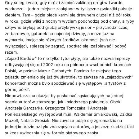
Gdy śnieg i wiatr, gdy mróz i zamieć zaklinają drogi w twarde
warkocze – jedno miejsce zaplątane w tysiączne gwiazdki pulsuje
ciepłem. Tam – gdzie piece karmi się drewnem dłużej niż pół roku
w roku, gdzie wilki z nocnym wyciem podchodzą pod chaty, a ryby
sztywno brylują pod grubą przykrywką jezior – przychodzi czas,
że bardowie, gatunek co najmniej dziwny, a może już na
wymarciu, imając się różnych środków lokomocji (sań nie
wyłączając), spieszą by zagrać, spotkać się, zaśpiewać i pobyć
razem.
„Zajazd Bardów” to nie tylko tytuł płyty, ale także nazwa imprezy
odbywającej się od 2002 roku na północno wschodnich krańcach
Polski, w paśmie Mazur Garbatych. Pomimo że miejsce tego
zajazdu zmieniało się już dwukrotnie, to zawsze na „zajazdowych”
koncertach można było spodziewać się występów „artystów z
górnej półki”.
Niepowtarzalna okazja, by posłuchać sąsiadujących na jednej
scenie autorów starszego, jak i młodszego pokolenia. Obok
Andrzeja Garczarka, Grzegorza Tomczaka, i Andrzeja
Poniedzielskiego występował m.in. Waldemar Śmiałkowski, Dzidka
Muzolf, Natalia Grosiak. Nie zawsze udaje się zgromadzić na
jednej imprezie aż tylu znaczących autorów, a jeszcze rzadziej taki
sukces uwiecznia się w formie płytowego zapisu.