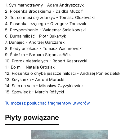
1. Syn marnotrawny - Adam Andryszczyk
2. Piosenka Brodskiemu - Dzidka Muzolf
3. To, co musi się zdarzyć - Tomasz Olszewski
4. Piosenka leżącego - Grzegorz Tomczak
5. Przypominanie - Waldemar Śmiałkowski
6. Durna miłość - Piotr Bukartyk
7. Dunajec - Andrzej Garczarek
8. Kiedy uciekasz - Tomasz Wachnowski
9. Śnieżka - Barbara Stępniak-Wilk
10. Prorok nieśmiałych - Robert Kasprzycki
11. Bo mi - Natalia Grosiak
12. Piosenka o chyba jeszcze miłości - Andrzej Poniedzielski
13. Kołysanka - Antoni Muracki
14. Sam na sam - Mirosław Czyżykiewicz
15. Spowiedź - Marcin Różycki
Tu możesz posłuchać fragmentów utworów
Płyty powiązane