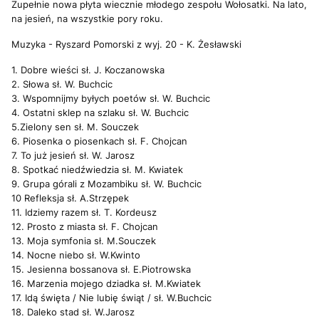
Zupełnie nowa płyta wiecznie młodego zespołu Wołosatki. Na lato,
na jesień, na wszystkie pory roku.
Muzyka - Ryszard Pomorski z wyj. 20 - K. Żesławski
1. Dobre wieści sł. J. Koczanowska
2. Słowa sł. W. Buchcic
3. Wspomnijmy byłych poetów sł. W. Buchcic
4. Ostatni sklep na szlaku sł. W. Buchcic
5.Zielony sen sł. M. Souczek
6. Piosenka o piosenkach sł. F. Chojcan
7. To już jesień sł. W. Jarosz
8. Spotkać niedźwiedzia sł. M. Kwiatek
9. Grupa górali z Mozambiku sł. W. Buchcic
10 Refleksja sł. A.Strzępek
11. Idziemy razem sł. T. Kordeusz
12. Prosto z miasta sł. F. Chojcan
13. Moja symfonia sł. M.Souczek
14. Nocne niebo sł. W.Kwinto
15. Jesienna bossanova sł. E.Piotrowska
16. Marzenia mojego dziadka sł. M.Kwiatek
17. Idą święta / Nie lubię świąt / sł. W.Buchcic
18. Daleko stad sł. W.Jarosz