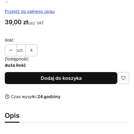
...
Przejdź do pełnego opisu
Cena
39,00 zł
bez VAT
Ilość
szt.
Dostępność:
duża ilość
Dodaj do koszyka
Czas wysyłki:
24 godziny
Opis