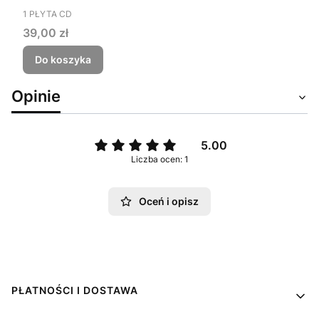
PRODUCENT
1 PŁYTA CD
Cena
39,00 zł
Do koszyka
Opinie
5.00
Liczba ocen: 1
Oceń i opisz
Linki w stopce
PŁATNOŚCI I DOSTAWA