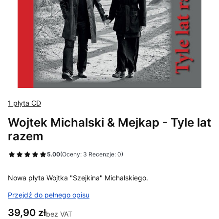
1 płyta CD
Wojtek Michalski & Mejkap - Tyle lat
razem
5.00
(Oceny: 3 Recenzje: 0)
Nowa płyta Wojtka "Szejkina" Michalskiego.
Przejdź do pełnego opisu
Cena
39,90 zł
bez VAT