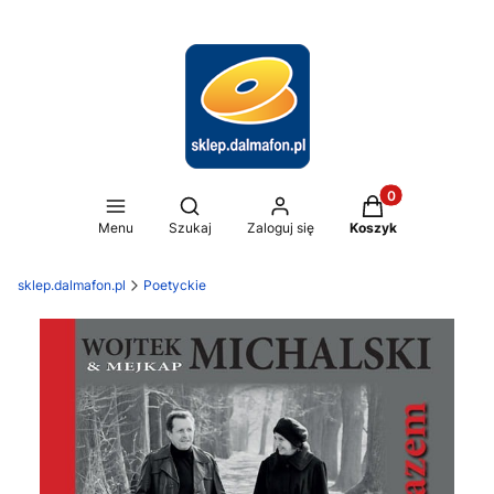
Produkty w koszy
Otwórz wyszukiwarkę
Menu
Szukaj
Zaloguj się
Koszyk
sklep.dalmafon.pl
Poetyckie