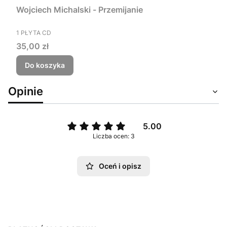
Wojciech Michalski - Przemijanie
PRODUCENT
1 PŁYTA CD
Cena
35,00 zł
Do koszyka
Opinie
5.00
Liczba ocen: 3
Oceń i opisz