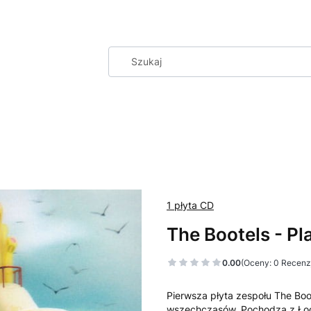
1 płyta CD
The Bootels - Pl
0.00
(Oceny: 0 Recenzj
Pierwsza płyta zespołu The Boo
wszechczasów. Pochodzą z Łodzi