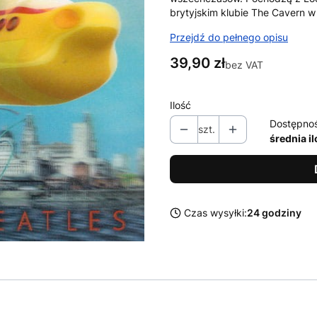
brytyjskim klubie The Cavern w
Przejdź do pełnego opisu
Cena
39,90 zł
bez VAT
Ilość
Dostępno
szt.
średnia i
Czas wysyłki:
24 godziny