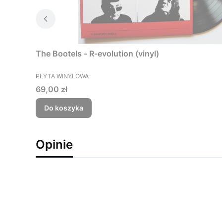
The Bootels - R-evolution (vinyl)
PRODUCENT
PŁYTA WINYLOWA
Cena
69,00 zł
Do koszyka
Opinie