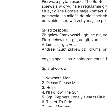
Pierwsza płyta zespołu The Bootels
śpiewają w oryginale i regularnie g
Muzycy The Bootels mają kontakt 
połączyła ich miłość do piosenek s
od siebie i sprawić żeby mające po 
Skład zespołu:
Zbigniew Frankowski gb, ac git, v
Piotr Jełowicki git, ac git, voc
Adam Lis git, voc
Andrzej "Żuk" Żukiewicz drums, pr
edycja specjalna z hologramem na f
Spis utworów:
1. Nowhere Man
2. Please Please Me
3. Help!
4. I'll Follow The Sun
5. Sgt. Peppers Lonely Hearts Club
6. Ticket To Ride
7. Lady Madonna