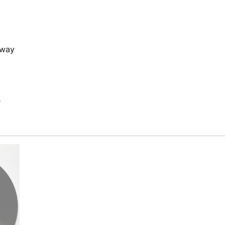
Away
w