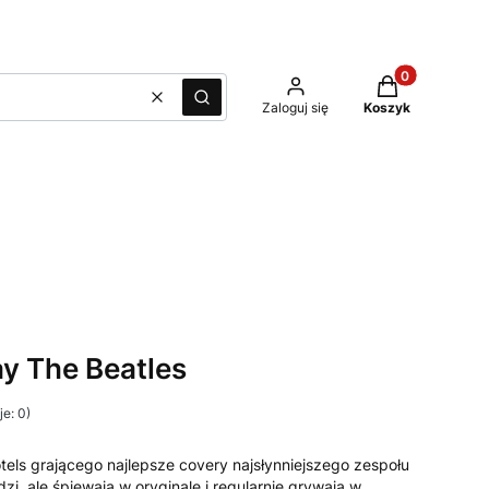
Produkty w kos
Wyczyść
Szukaj
Zaloguj się
Koszyk
ay The Beatles
e: 0)
tels grającego najlepsze covery najsłynniejszego zespołu
, ale śpiewają w oryginale i regularnie grywają w