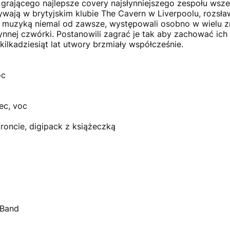
 grającego najlepsze covery najsłynniejszego zespołu wsz
rywają w brytyjskim klubie The Cavern w Liverpoolu, rozsł
z muzyką niemal od zawsze, występowali osobno w wielu 
łynnej czwórki. Postanowili zagrać je tak aby zachować ich
kilkadziesiąt lat utwory brzmiały współcześnie.
oc
ec, voc
roncie, digipack z książeczką
 Band