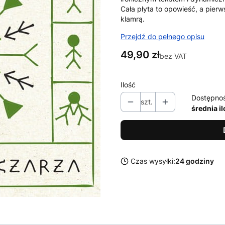
Cała płyta to opowieść, a pierw
klamrą.
Przejdź do pełnego opisu
Cena
49,90 zł
bez VAT
Ilość
Dostępno
szt.
średnia i
Czas wysyłki:
24 godziny