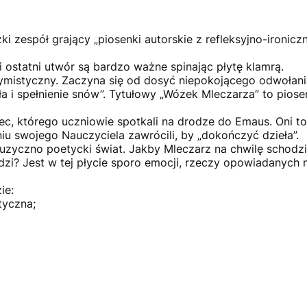
ki zespół grający „piosenki autorskie z refleksyjno-ironi
i ostatni utwór są bardzo ważne spinając płytę klamrą.
tymistyczny. Zaczyna się od dosyć niepokojącego odwołani
ła i spełnienie snów”. Tytułowy „Wózek Mleczarza” to piose
, którego uczniowie spotkali na drodze do Emaus. Oni to 
iu swojego Nauczyciela zawrócili, by „dokończyć dzieła”.
yczno poetycki świat. Jakby Mleczarz na chwilę schodził
dzi? Jest w tej płycie sporo emocji, rzeczy opowiadanych 
ie:
tyczna;