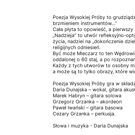
Poezja Wysokiej Próby to grudziądz
brzmieniem instrumentów…”
Cała płyta to opowieść, a pierwszy 
„Nadzieja” to utwór refleksyjno-op
życia, nadziei na „dokończenie dzie
religijnych odniesień.
Być może Mleczarz to ten Wędrowiec
oddalonej o 60 staj, a po rozpoznan
Każdy z tych utworów to osobny muz
a może są to tylko obrazy, które wi
Poezja Wysokiej Próby gra w składz
Daria Dunajska – wokal, gitara akus
Marek Habryn – gitara solowa
Grzegorz Grzanka – akordeon
Paweł Iwański – gitara basowa
Cezary Grzanka – perkusja.
Słowa i muzyka - Daria Dunajska