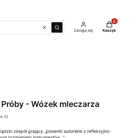
Produkty w kos
Wyczyść
Szukaj
Zaloguj się
Koszyk
 Próby - Wózek mleczarza
e: 0)
ądzki zespół grający „piosenki autorskie z refleksyjno-
znym brzmieniem instrumentów…”