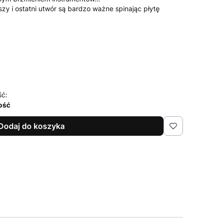
szy i ostatni utwór są bardzo ważne spinając płytę
ść:
lość
Dodaj do koszyka