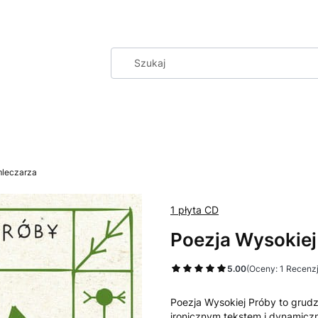
mleczarza
1 płyta CD
Poezja Wysokiej
5.00
(Oceny: 1 Recenzj
Poezja Wysokiej Próby to grudzi
ironicznym tekstem i dynamic