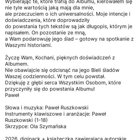
Wybierając te, które trafią do Albumu, kierowałem się
nie tyle wartością jaką mają dla mnie,
ale przeczuciem o ich uniwersalności. Moje intencje i
doświadczenia, które doprowadziły
do powstania tych tekstów są jak długopis, którym je
napisałem. On pozostanie ze mną,
a Wam podarowuję jego ślad – gotowy na spotkanie z
Waszymi historiami.
Życzę Wam, Kochani, pięknych doświadczeń z
Albumem.
Nie obawiajcie się odcisnąć na jego Bieli śladów
Waszej codzienności. W tym celu powstał.
Dziękuję z głębi serca Wszystkim Osobom, które
przyczyniły się do powstania Albumu!
Paweł
Słowa i muzyka: Paweł Ruszkowski
Instrumenty klawiszowe i aranżacje: Paweł
Ruszkowski (1-18)
Skrzypce: Ola Szymańska
2026, digipack + książeczka zawierająca autorskie