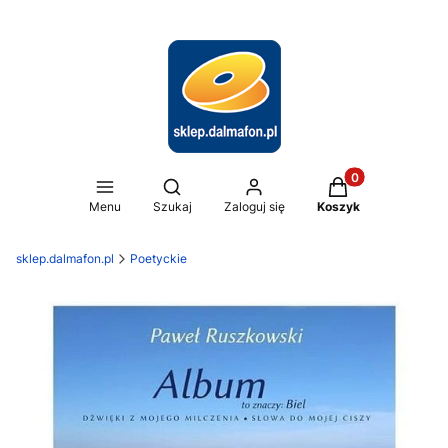
Produkty w koszy
Otwórz wyszukiwarkę
Menu
Szukaj
Zaloguj się
Koszyk
sklep.dalmafon.pl
Poetyckie