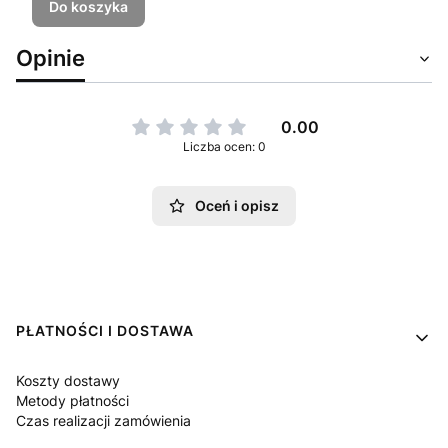
Do koszyka
Opinie
0.00
Liczba ocen: 0
Oceń i opisz
Linki w stopce
PŁATNOŚCI I DOSTAWA
Koszty dostawy
Metody płatności
Czas realizacji zamówienia