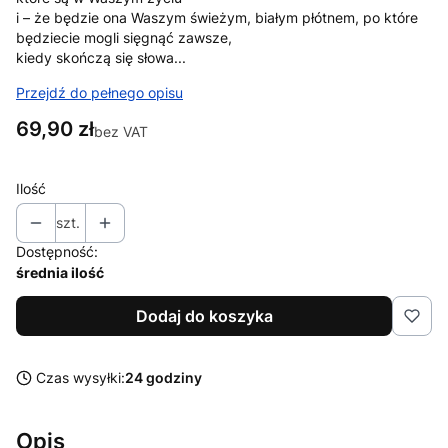
i – że będzie ona Waszym świeżym, białym płótnem, po które
będziecie mogli sięgnąć zawsze,
kiedy skończą się słowa...
Przejdź do pełnego opisu
Cena
69,90 zł
bez VAT
Ilość
szt.
Dostępność:
średnia ilość
Dodaj do koszyka
Czas wysyłki:
24 godziny
Opis