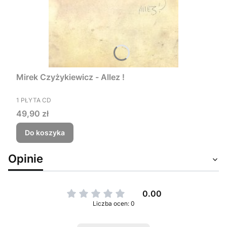
Mirek Czyżykiewicz - Allez !
PRODUCENT
1 PŁYTA CD
Cena
49,90 zł
Do koszyka
Opinie
0.00
Liczba ocen: 0