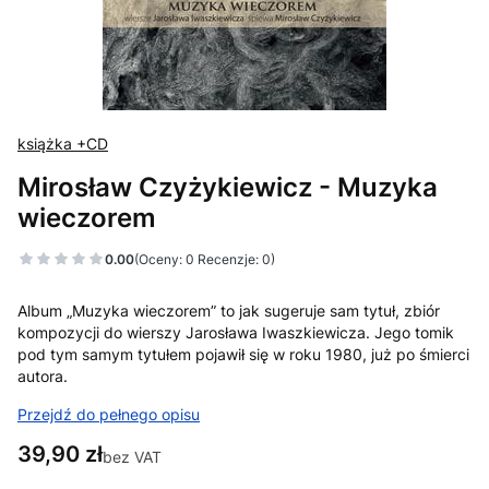
książka +CD
Mirosław Czyżykiewicz - Muzyka
wieczorem
0.00
(Oceny: 0 Recenzje: 0)
Album „Muzyka wieczorem” to jak sugeruje sam tytuł, zbiór
kompozycji do wierszy Jarosława Iwaszkiewicza. Jego tomik
pod tym samym tytułem pojawił się w roku 1980, już po śmierci
autora.
Przejdź do pełnego opisu
Cena
39,90 zł
bez VAT