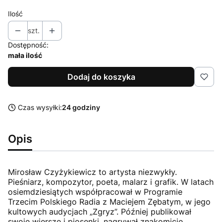
Ilość
szt.
Dostępność:
mała ilość
Dodaj do koszyka
Czas wysyłki:
24 godziny
Opis
Mirosław Czyżykiewicz to artysta niezwykły.
Pieśniarz, kompozytor, poeta, malarz i grafik. W latach
osiemdziesiątych współpracował w Programie
Trzecim Polskiego Radia z Maciejem Zębatym, w jego
kultowych audycjach „Zgryz”. Później publikował
swoje wiersze i piosenki, nagrywał znakomicie