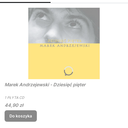
Marek Andrzejewski - Dziesięć pięter
PRODUCENT
1 PŁYTA CD
Cena
44,90 zł
Do koszyka