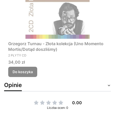
Grzegorz Turnau - Złota kolekcja (Uno Momento
Mortis/Dotąd doszliśmy)
PRODUCENT
2 PŁYTY CD
Cena
34,00 zł
Do koszyka
Opinie
0.00
Liczba ocen: 0