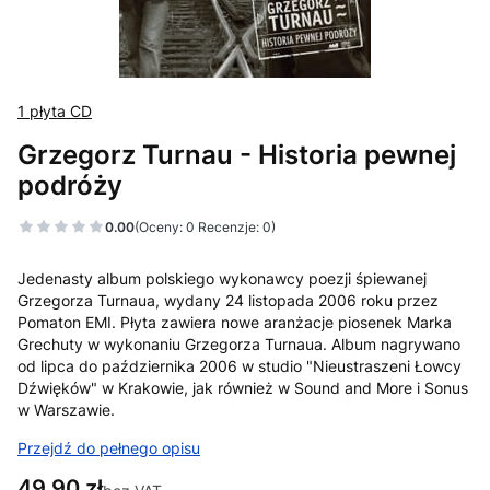
1 płyta CD
Grzegorz Turnau - Historia pewnej
podróży
0.00
(Oceny: 0 Recenzje: 0)
Jedenasty album polskiego wykonawcy poezji śpiewanej
Grzegorza Turnaua, wydany 24 listopada 2006 roku przez
Pomaton EMI. Płyta zawiera nowe aranżacje piosenek Marka
Grechuty w wykonaniu Grzegorza Turnaua. Album nagrywano
od lipca do października 2006 w studio "Nieustraszeni Łowcy
Dźwięków" w Krakowie, jak również w Sound and More i Sonus
w Warszawie.
Przejdź do pełnego opisu
Cena
49,90 zł