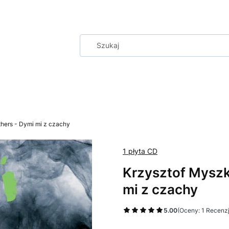
thers - Dymi mi z czachy
1 płyta CD
Krzysztof Myszk
mi z czachy
5.00
(Oceny: 1 Recenzj