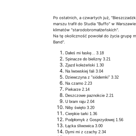
Po ostatnich, a czwartych już, "Bieszczadzki
marszu trafił do Studia "Buffo" w Warszawi
klimatów "starodobromałżeńskich".
Na tę okoliczność powołał do życia grupę m
Band".
Dałeś mi łaskę... 3.18
Spinacze do bielizny 3.21
Zjazd koleżeński 1.30
Na lwowskiej fali 3.04
Dziewczyna z "siódemki" 3.32
Na czarno 2.23
Piekarze 2.14
Deszczowe paznokcie 2.21
U bram raju 2.04
Niby święto 3.20
Cierpkie tarki 1.36
Podpłomyk z Gosprzydowej 1.56
Łącka śliwowica 3.00
Dymi mi z czachy 2.34