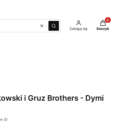
Produkty w kos
Wyczyść
Szukaj
Zaloguj się
Koszyk
owski i Gruz Brothers - Dymi
e: 0)