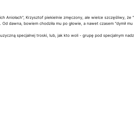
ch Aniołach", Krzysztof piekielnie zmęczony, ale wielce szczęśliwy, że "a
e. Od dawna, bowiem chodziła mu po głowie, a nawet czasem "dymił mu z
uzyczną specjalnej troski, lub, jak kto woli - grupę pod specjalnym nad