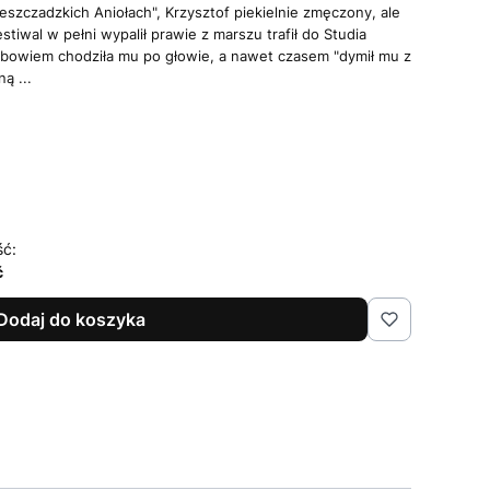
ieszczadzkich Aniołach", Krzysztof piekielnie zmęczony, ale
estiwal w pełni wypalił prawie z marszu trafił do Studia
 bowiem chodziła mu po głowie, a nawet czasem "dymił mu z
ą ...
ść:
ć
Dodaj do koszyka