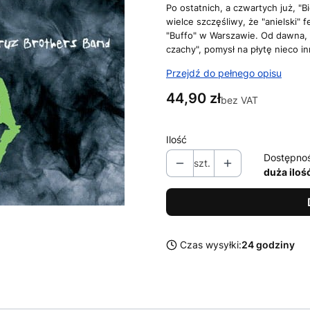
Po ostatnich, a czwartych już, "B
wielce szczęśliwy, że "anielski" f
"Buffo" w Warszawie. Od dawna,
czachy", pomysł na płytę nieco inn
Przejdź do pełnego opisu
Cena
44,90 zł
bez VAT
Ilość
Dostępno
szt.
duża iloś
Czas wysyłki:
24 godziny