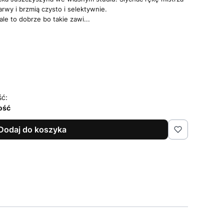
rwy i brzmią czysto i selektywnie.
le to dobrze bo takie zawi...
ść:
lość
Dodaj do koszyka