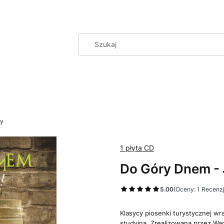
my
1 płyta CD
Do Góry Dnem - 
5.00
(Oceny: 1 Recenzj
Klasycy piosenki turystycznej wr
studyjna. Zrealizowana przez Wa