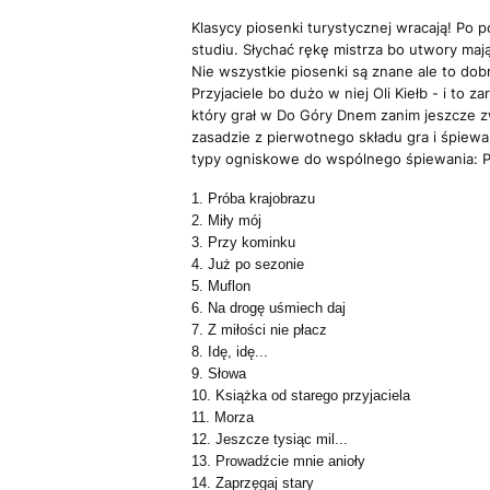
Klasycy piosenki turystycznej wracają! Po
studiu. Słychać rękę mistrza bo utwory mają
Nie wszystkie piosenki są znane ale to dobr
Przyjaciele bo dużo w niej Oli Kiełb - i to
który grał w Do Góry Dnem zanim jeszcze zw
zasadzie z pierwotnego składu gra i śpiewa 
typy ogniskowe do wspólnego śpiewania: Pr
1. Próba krajobrazu
2. Miły mój
3. Przy kominku
4. Już po sezonie
5. Muflon
6. Na drogę uśmiech daj
7. Z miłości nie płacz
8. Idę, idę...
9. Słowa
10. Książka od starego przyjaciela
11. Morza
12. Jeszcze tysiąc mil...
13. Prowadźcie mnie anioły
14. Zaprzęgaj stary