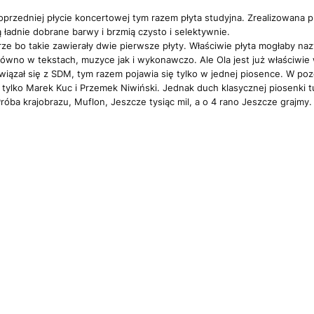
 poprzedniej płycie koncertowej tym razem płyta studyjna. Zrealizowan
 ładnie dobrane barwy i brzmią czysto i selektywnie.
ze bo takie zawierały dwie pierwsze płyty. Właściwie płyta mogłaby naz
 zarówno w tekstach, muzyce jak i wykonawczo. Ale Ola jest już właściwi
iązał się z SDM, tym razem pojawia się tylko w jednej piosence. W poz
tylko Marek Kuc i Przemek Niwiński. Jednak duch klasycznej piosenki tu
óba krajobrazu, Muflon, Jeszcze tysiąc mil, a o 4 rano Jeszcze graj