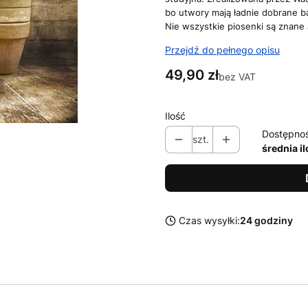
bo utwory mają ładnie dobrane ba
Nie wszystkie piosenki są znane a
Przejdź do pełnego opisu
Cena
49,90 zł
bez VAT
Ilość
Dostępno
szt.
średnia i
Czas wysyłki:
24 godziny