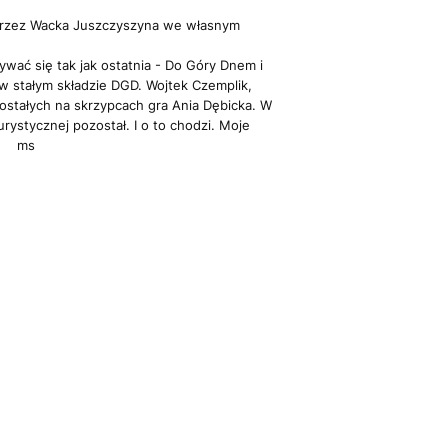
a przez Wacka Juszczyszyna we własnym
ywać się tak jak ostatnia - Do Góry Dnem i
e w stałym składzie DGD. Wojtek Czemplik,
ostałych na skrzypcach gra Ania Dębicka. W
rystycznej pozostał. I o to chodzi. Moje
my. ms