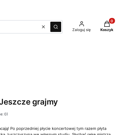
Produkty w kos
Wyczyść
Szukaj
Zaloguj się
Koszyk
Jeszcze grajmy
e: 0)
acają! Po poprzedniej płycie koncertowej tym razem płyta
cka Juszczyszyna we własnym studiu. Słychać rękę mistrza