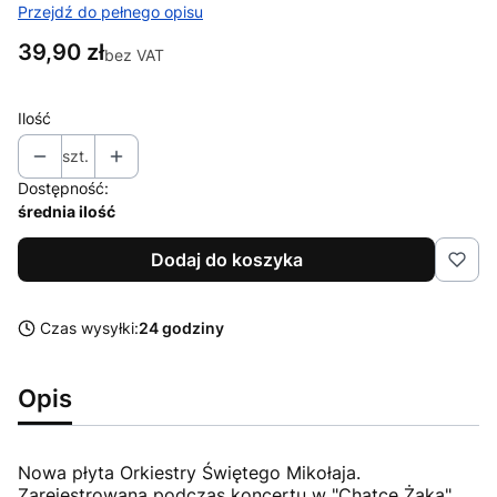
Przejdź do pełnego opisu
Cena
39,90 zł
bez VAT
Ilość
szt.
Dostępność:
średnia ilość
Dodaj do koszyka
Czas wysyłki:
24 godziny
Opis
Nowa płyta Orkiestry Świętego Mikołaja.
Zarejestrowana podczas koncertu w "Chatce Żaka"