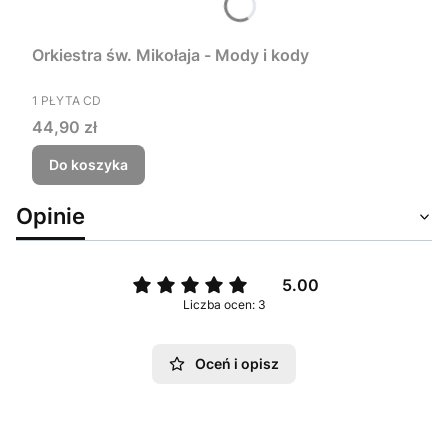
Orkiestra św. Mikołaja - Mody i kody
PRODUCENT
1 PŁYTA CD
Cena
44,90 zł
Do koszyka
Opinie
5.00
Liczba ocen: 3
Oceń i opisz