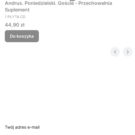
Andrus. Poniedzielski. Goście - Przechowalnia
Suplement
PRODUCENT
1 PŁYTA CD
Cena
44,90 zł
Do koszyka
Twój adres e-mail