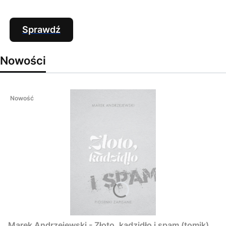
Sprawdź
Nowości
Nowość
Marek Andrzejewski - Złoto, kadzidło i spam (tomik)