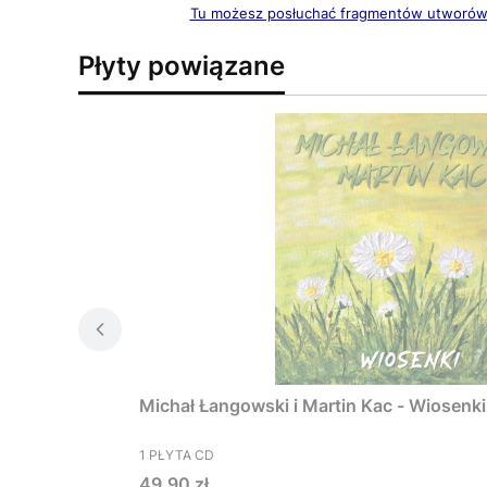
Tu możesz posłuchać fragmentów utworó
Płyty powiązane
Michał Łangowski i Martin Kac - Wiosenki
PRODUCENT
1 PŁYTA CD
Cena
49,90 zł