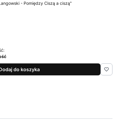
 Łangowski - Pomiędzy Ciszą a ciszą"
ść:
lość
Dodaj do koszyka