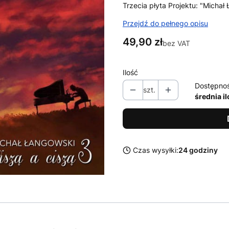
Trzecia płyta Projektu: "Michał
Przejdź do pełnego opisu
Cena
49,90 zł
bez VAT
Ilość
Dostępno
szt.
średnia i
Czas wysyłki:
24 godziny