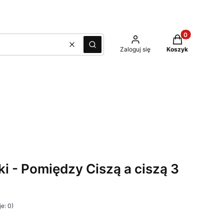
Produkty w kos
Wyczyść
Szukaj
Zaloguj się
Koszyk
i - Pomiędzy Ciszą a ciszą 3
e: 0)