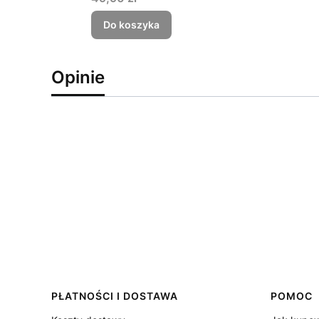
Do koszyka
Opinie
Linki w stopce
PŁATNOŚCI I DOSTAWA
POMOC