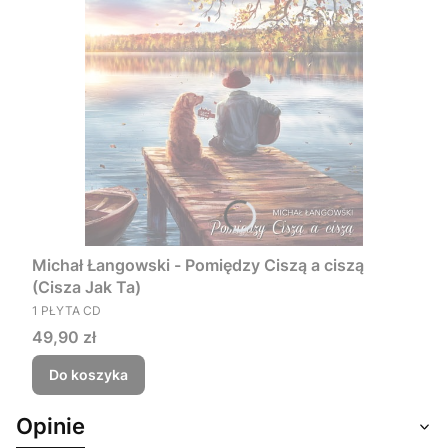
Michał Łangowski - Pomiędzy Ciszą a ciszą
(Cisza Jak Ta)
PRODUCENT
1 PŁYTA CD
Cena
49,90 zł
Do koszyka
Opinie