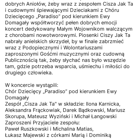
dobrych Aniołów, żeby wraz z zespołem Cisza Jak Ta
i cudownymi śpiewającymi Dzieciakami z Chóru
Dziecięcego „Paradiso” pod kierunkiem Ewy
Domagały współtworzyć pełen dobrych emocji
koncert dedykowany Małym Wojownikom walczącym
z chorobami nowotworowymi. Piosenki Ciszy Jak Ta
nabrały anielskich skrzydeł, by w finale zabrzmieć
wraz z Podopiecznymi i Wolontariuszami
zaproszonymi Gośćmi muzycznymi oraz cudowną
Publicznością tak, żeby słychać nas było wszędzie
tam, gdzie potrzeba wsparcia, uśmiechu i miłości do
drugiego człowieka.
W koncercie wystąpili:
Chór Dziecięcy „Paradiso” pod kierunkiem Ewy
Domagały
Zespół „Cisza Jak Ta" w składzie: Ilona Karnicka,
Aleksandra Frąckowiak, Darek Bądkowski, Mariusz
Skorupa, Mateusz Wyziński i Michał Łangowski
Zaproszeni Przyjaciele zespołu:
Paweł Ruszkowski i Michalina Matias,
Łukasz Majewski z córkami Marią i Dominiką