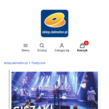
Produkty w koszy
Otwórz wyszukiwarkę
Menu
Szukaj
Zaloguj się
Koszyk
sklep.dalmafon.pl
Poetyckie