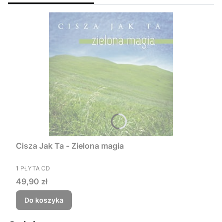
Cisza Jak Ta - Zielona magia
PRODUCENT
1 PŁYTA CD
Cena
49,90 zł
Do koszyka