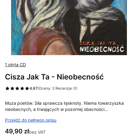
1 płyta CD
Cisza Jak Ta - Nieobecność
4.67
(Oceny: 3 Recenzje: 0)
Muza poetów. Siła sprawcza tęsknoty. Niema towarzyszka
nieobecnych, a trwających w pozornej obecności...
Przejdź do pełnego opisu
Cena
49,90 zł
bez VAT