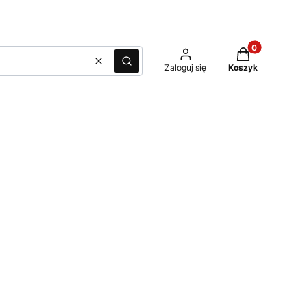
Produkty w kos
Wyczyść
Szukaj
Zaloguj się
Koszyk